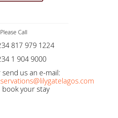
 Please Call
234 817 979 1224
234 1 904 9000
 send us an e-mail:
eservations@lilygatelagos.com
o book your stay