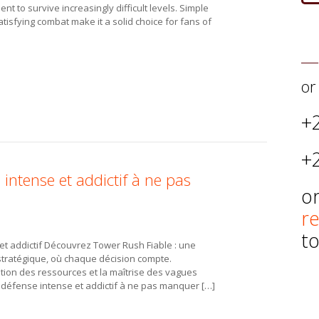
t to survive increasingly difficult levels. Simple
tisfying combat make it a solid choice for fans of
or
+
+
intense et addictif à ne pas
or
r
t
et addictif Découvrez Tower Rush Fiable : une
stratégique, où chaque décision compte.
stion des ressources et la maîtrise des vagues
défense intense et addictif à ne pas manquer […]