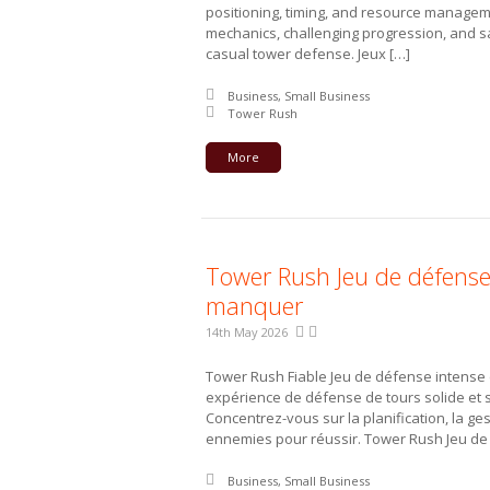
positioning, timing, and resource managemen
mechanics, challenging progression, and sa
casual tower defense. Jeux […]
Posted in:
Business, Small Business
Tagged with:
Tower Rush
More
Tower Rush Jeu de défense 
manquer
14th May 2026
Tower Rush Fiable Jeu de défense intense 
expérience de défense de tours solide et 
Concentrez-vous sur la planification, la ge
ennemies pour réussir. Tower Rush Jeu de 
Posted in:
Business, Small Business