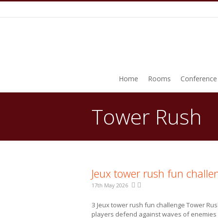
Home
Rooms
Conference
Tower Rush
You are here:
Jeux tower rush fun challe
17th May 2026
З Jeux tower rush fun challenge Tower Ru
players defend against waves of enemies 