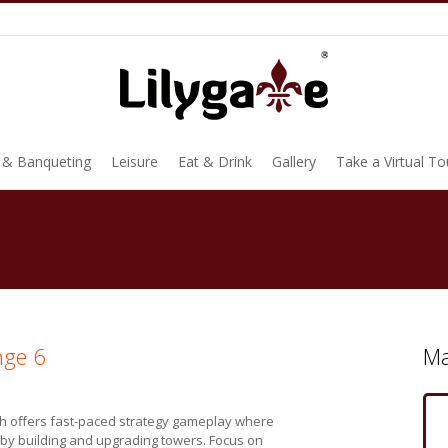
 & Banqueting
Leisure
Eat & Drink
Gallery
Take a Virtual To
nge 6
Ma
sh offers fast-paced strategy gameplay where
by building and upgrading towers. Focus on